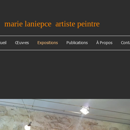
marie laniepce artiste peintre
ueil
Œuvres
Expositions
Publications
À Propos
Cont