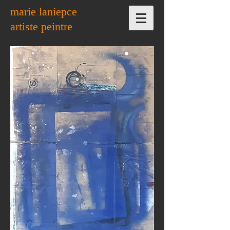
marie laniepce
artiste peintre